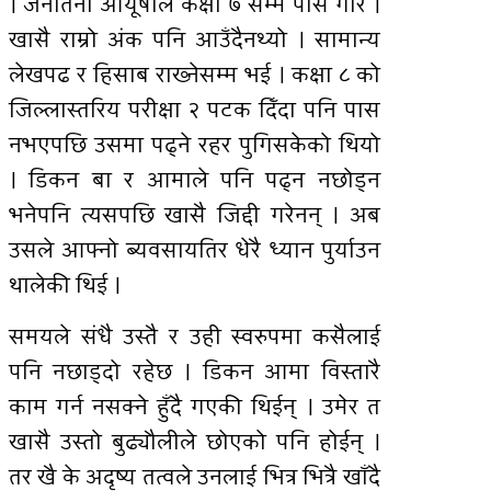
। जेनातेना आयूषीले कक्षा ७ सम्म पास गरि ।
खासै राम्रो अंक पनि आउँदैनथ्यो । सामान्य
लेखपढ र हिसाब राख्नेसम्म भई । कक्षा ८ को
जिल्लास्तरिय परीक्षा २ पटक दिँदा पनि पास
नभएपछि उसमा पढ्ने रहर पुगिसकेको थियो
। डिकन बा र आमाले पनि पढ्न नछोड्न
भनेपनि त्यसपछि खासै जिद्दी गरेनन् । अब
उसले आफ्नो ब्यवसायतिर धेरै ध्यान पुर्याउन
थालेकी थिई ।
समयले संधै उस्तै र उही स्वरुपमा कसैलाई
पनि नछाड्दो रहेछ । डिकन आमा विस्तारै
काम गर्न नसक्ने हुँदै गएकी थिईन् । उमेर त
खासै उस्तो बुढ्यौलीले छोएको पनि होईन् ।
तर खै के अदृष्य तत्वले उनलाई भित्र भित्रै खाँदै