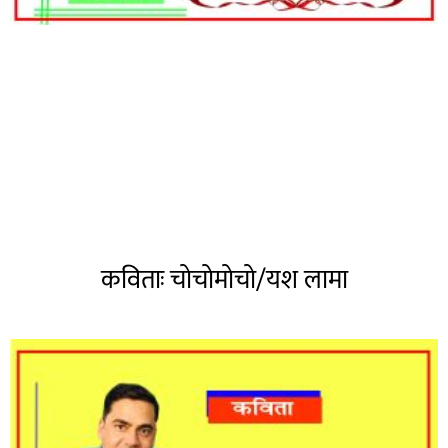
कविताः चोचोमोचो/यश लामा