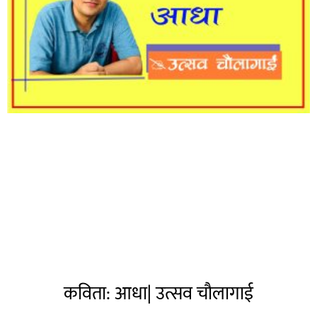
कविता: आधा| उत्सव चौलागाई