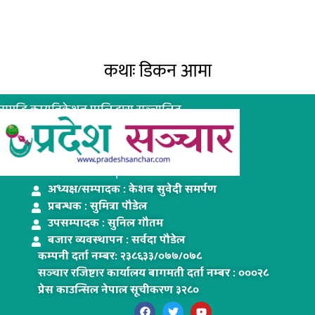
कथाः डिकन आमा
समृद्धि कम्युनिकेशन प्रालिद्धारा सञ्चालित
www.pradeshsanchar.com
अध्यक्ष/सम्पादक : केशव सुवेदी समर्पण
प्रबन्धक : सुमित्रा पौडेल
उपसम्पादक : सुनिल गौतम
बजार व्यवस्थापन : सर्वदा पौडेल
कम्पनी दर्ता नम्बरः २३८६३३/०७७/०७८
सञ्चार रजिष्टार कार्यालय बागमती दर्ता नम्बर : ०००२८
प्रेस काउन्सिल नेपाल सूचीकरण ३२८०