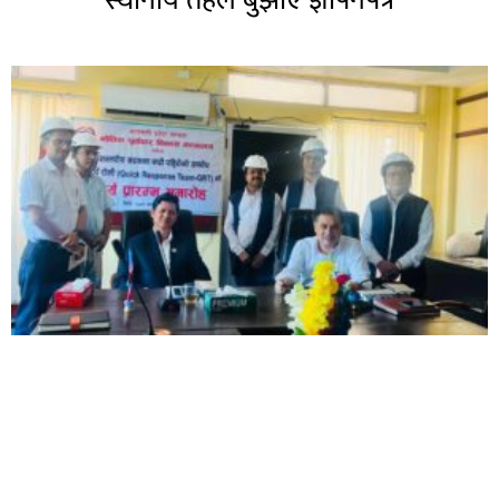
स्थानीय तहले बुझाए ज्ञापनपत्र