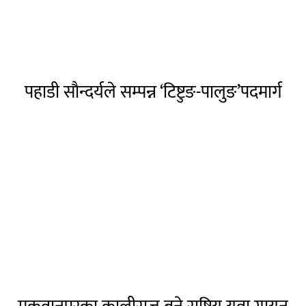
पहाडी साैन्दर्यले सम्पन्न ‘टिष्टुङ-पालुङ’पदमार्ग