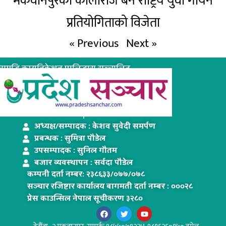
मकवानपुरका कालीराज बने राष्ट्रिय युवा गायन
प्रतियोगिताको विजेता
« Previous
Next »
समृद्धि कम्युनिकेशन प्रालिद्धारा सञ्चालित
www.pradeshsanchar.com
अध्यक्ष/सम्पादक : केशव सुवेदी समर्पण
प्रबन्धक : सुमित्रा पौडेल
उपसम्पादक : सुनिल गौतम
बजार व्यवस्थापन : सर्वदा पौडेल
कम्पनी दर्ता नम्बरः २३८६३३/०७७/०७८
सञ्चार रजिष्टार कार्यालय बागमती दर्ता नम्बर : ०००२८
प्रेस काउन्सिल नेपाल सूचीकरण ३२८०