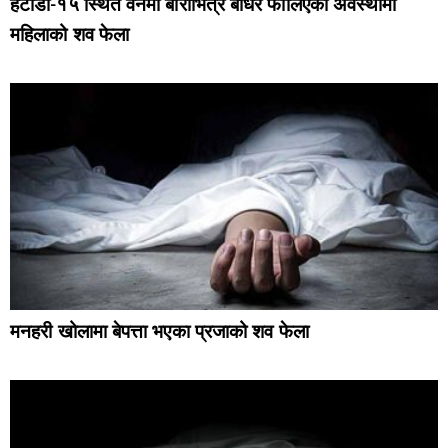
हेटौंडा-१५ स्थित वनमा बोराभित्र बाँधेर फालिएको अवस्थामा
महिलाको शव फेला
मनहरी खोलामा बेपत्ता भएका प्रजाको शव फेला