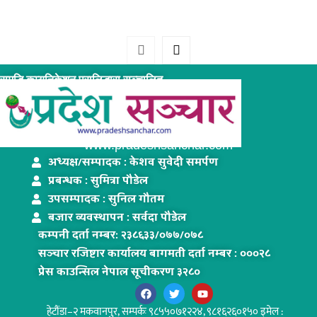
समृद्धि कम्युनिकेशन प्रालिद्धारा सञ्चालित
www.pradeshsanchar.com
अध्यक्ष/सम्पादक : केशव सुवेदी समर्पण
प्रबन्धक : सुमित्रा पौडेल
उपसम्पादक : सुनिल गौतम
बजार व्यवस्थापन : सर्वदा पौडेल
कम्पनी दर्ता नम्बरः २३८६३३/०७७/०७८
सञ्चार रजिष्टार कार्यालय बागमती दर्ता नम्बर : ०००२८
प्रेस काउन्सिल नेपाल सूचीकरण ३२८०
हेटौंडा–२ मकवानपुर,
सम्पर्कः ९८५५०७१२२४, ९८१६२६०१५० इमेल :