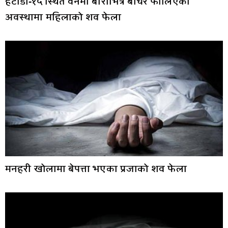
हेटौंडा-१५ स्थित वनमा बोराभित्र बाँधेर फालिएको
अवस्थामा महिलाको शव फेला
मनहरी खोलामा बेपत्ता भएका प्रजाको शव फेला