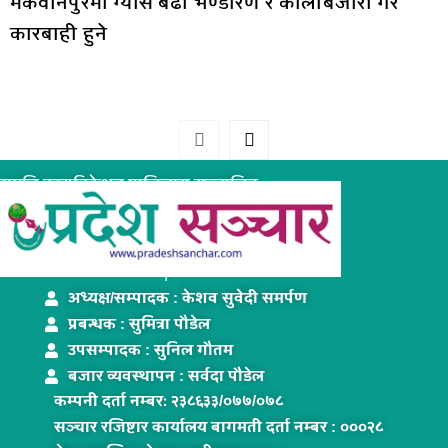
मकवानपुरमा ग्यास बढी भण्डारण र कालोबजारी गरे
कारबाही हुने
समृद्धि कम्युनिकेशन प्रालिद्धारा सञ्चालित
www.pradeshsanchar.com
अध्यक्ष/सम्पादक : केशव सुवेदी समर्पण
प्रबन्धक : सुमित्रा पौडेल
उपसम्पादक : सुनिल गौतम
बजार व्यवस्थापन : सर्वदा पौडेल
कम्पनी दर्ता नम्बरः २३८६३३/०७७/०७८
सञ्चार रजिष्टार कार्यालय बागमती दर्ता नम्बर : ०००२८