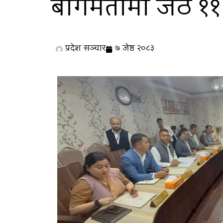
बागमतीमा जेठ ११ 
प्रदेश सञ्चार
७ जेष्ठ २०८३