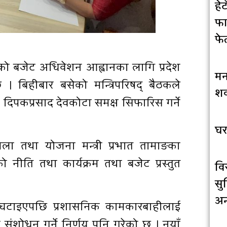
हे
फा
फे
भाको बजेट अधिवेशन आह्वानका लागि प्रदेश
मन
छ । बिहीबार बसेको मन्त्रिपरिषद् बैठकले
शव
िपकप्रसाद देवकोटा समक्ष सिफारिस गर्ने
घर
िला तथा योजना मन्त्री प्रभात तामाङका
नीति तथा कार्यक्रम तथा बजेट प्रस्तुत
वि
सु
अन
ख्या घटाइएपछि प्रशासनिक कामकारबाहीलाई
ंशोधन गर्ने निर्णय पनि गरेको छ । नयाँ