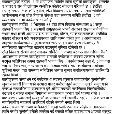
मकवानपुरको हेटौँडा–८ मा आयोजित ‘फोहोर खोज चुनौती कार्यक्रम’ अन्तर्गत
२ हजार २ सय किलोग्राम अजैविक फोहोर संकलन गरिएको छ । हेटौँडा
उपमहानगरपालिकाको सहयोग, टोल विकास संस्था नगर समन्वय समितिको
आयोजनामा तथा टोल विकास संस्था वडा समन्वय समिति हेटौंडा–८ को
व्यवस्थापनमा यो कार्यक्रम भएको हो ।
कार्यक्रममा हेटौँडा–८ भित्रका १९ वटा टोल विकास संस्थाका ३८ समूह
सहभागी भएका थिए । सहभागी समूहहरूले आफ्नो क्षेत्रका सडक,सार्वजनिक
स्थल तथा बस्ती आसपासबाट प्लास्टिक, बोतल, प्याकेटलगायतका अजैविक
फोहोर संकलन गरी व्यवस्थापनका लागि जम्मा गरेका हुन् । आयोजकका
अनुसार कार्यक्रमले समुदायस्तरमा सरसफाइ र वातावरण संरक्षणप्रति
नागरिकको सहभागिता बढाउन महत्वपूर्ण भूमिका खेलेको छ ।
टोल विकास संस्था नगर समन्वय समितिका अध्यक्ष ध्रुवप्रसाद अधिकारीको
अध्यक्षतामा सम्पन्न कार्यक्रममा बागमती प्रदेशसभा सदस्य एकलाल श्रेष्ठ
प्रमुख अतिथिका रूपमा सहभागी भएका थिए । कार्यक्रममा वडा नं. ८ का वडा
सदस्य गोरख राय, नगर समन्वय समितिका सचिव तथा कार्यक्रम संयोजक
शुशिला मल्ल, वडा समन्वय समितिका अध्यक्ष कुमार केसीलगायतको उपस्थिति
रहेको थियो ।
कार्यक्रममा सम्बोधन गर्दै प्रदेशसभा सदस्य श्रेष्ठले वातावरणीय चुनौतीसँग
जुध्न सरकारी निकायको प्रयास मात्र पर्याप्त नहुने बताए । उनले समुदायको
प्रत्यक्ष सहभागितामा सञ्चालन हुने अभियानहरूले नागरिकमा जिम्मेवारीबोध
बढाउने र स्वच्छ समाज निर्माणमा सकारात्मक प्रभाव पार्ने धारणा राखे ।
वातावरण संरक्षणलाई व्यवहारमै कार्यान्वयन गर्न स्थानीय तह, सामाजिक संस्था र
नागरिकबीच सहकार्य अपरिहार्य रहेको उनको भनाइ थियो ।
कार्यक्रमका सभाध्यक्ष अधिकारीले बढ्दो प्लास्टिकजन्य फोहोर वातावरणका
लागि गम्भीर चुनौती बनेको उल्लेख गर्दै यसको उचित व्यवस्थापन आजको प्रमुख