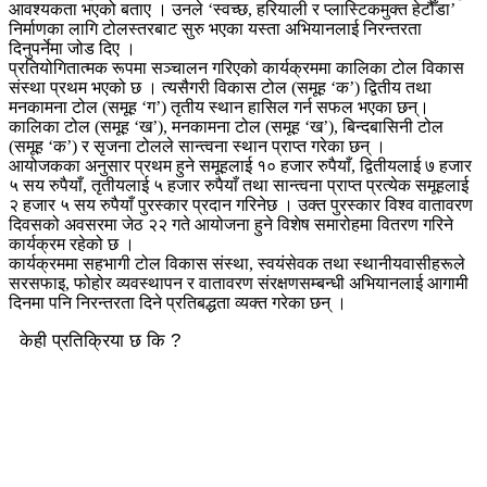
आवश्यकता भएको बताए । उनले ‘स्वच्छ, हरियाली र प्लास्टिकमुक्त हेटौँडा’
निर्माणका लागि टोलस्तरबाट सुरु भएका यस्ता अभियानलाई निरन्तरता
दिनुपर्नेमा जोड दिए ।
प्रतियोगितात्मक रूपमा सञ्चालन गरिएको कार्यक्रममा कालिका टोल विकास
संस्था प्रथम भएको छ । त्यसैगरी विकास टोल (समूह ‘क’) द्वितीय तथा
मनकामना टोल (समूह ‘ग’) तृतीय स्थान हासिल गर्न सफल भएका छन्।
कालिका टोल (समूह ‘ख’), मनकामना टोल (समूह ‘ख’), बिन्दबासिनी टोल
(समूह ‘क’) र सृजना टोलले सान्त्वना स्थान प्राप्त गरेका छन् ।
आयोजकका अनुसार प्रथम हुने समूहलाई १० हजार रुपैयाँ, द्वितीयलाई ७ हजार
५ सय रुपैयाँ, तृतीयलाई ५ हजार रुपैयाँ तथा सान्त्वना प्राप्त प्रत्येक समूहलाई
२ हजार ५ सय रुपैयाँ पुरस्कार प्रदान गरिनेछ । उक्त पुरस्कार विश्व वातावरण
दिवसको अवसरमा जेठ २२ गते आयोजना हुने विशेष समारोहमा वितरण गरिने
कार्यक्रम रहेको छ ।
कार्यक्रममा सहभागी टोल विकास संस्था, स्वयंसेवक तथा स्थानीयवासीहरूले
सरसफाइ, फोहोर व्यवस्थापन र वातावरण संरक्षणसम्बन्धी अभियानलाई आगामी
दिनमा पनि निरन्तरता दिने प्रतिबद्धता व्यक्त गरेका छन् ।
केही प्रतिक्रिया छ कि ?