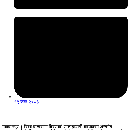
१९ जेष्ठ २०८३
मकवानपुर । विश्व वातावरण दिवसको सप्ताहव्यापी कार्यक्रम अन्तर्गत