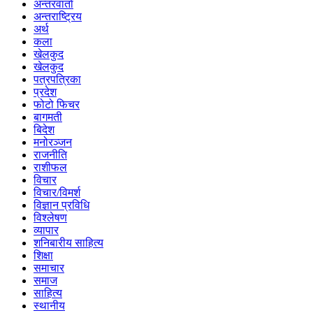
अन्तरवार्ता
अन्तराष्ट्रिय
अर्थ
कला
खेलकुद
खेलकुद
पत्रपत्रिका
प्रदेश
फोटो फिचर
बागमती
बिदेश
मनोरञ्जन
राजनीति
राशीफल
विचार
विचार/विमर्श
विज्ञान प्रविधि
विश्लेषण
व्यापार
शनिबारीय साहित्य
शिक्षा
समाचार
समाज
साहित्य
स्थानीय