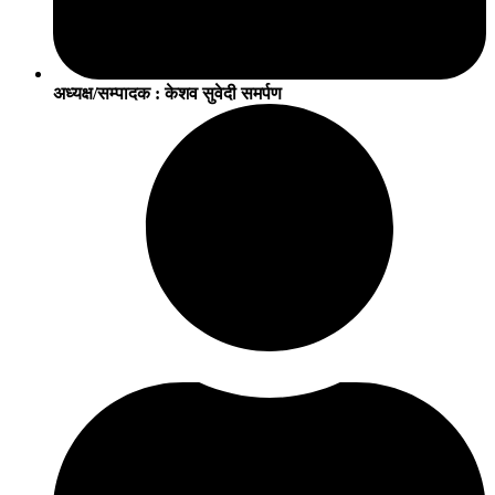
अध्यक्ष/सम्पादक : केशव सुवेदी समर्पण