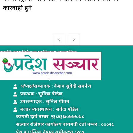
कारबाही हुने
समृद्धि कम्युनिकेशन प्रालिद्धारा सञ्चालित
www.pradeshsanchar.com
अध्यक्ष/सम्पादक : केशव सुवेदी समर्पण
प्रबन्धक : सुमित्रा पौडेल
उपसम्पादक : सुनिल गौतम
बजार व्यवस्थापन : सर्वदा पौडेल
कम्पनी दर्ता नम्बरः २३८६३३/०७७/०७८
सञ्चार रजिष्टार कार्यालय बागमती दर्ता नम्बर : ०००२८
प्रेस काउन्सिल नेपाल सूचीकरण ३२८०