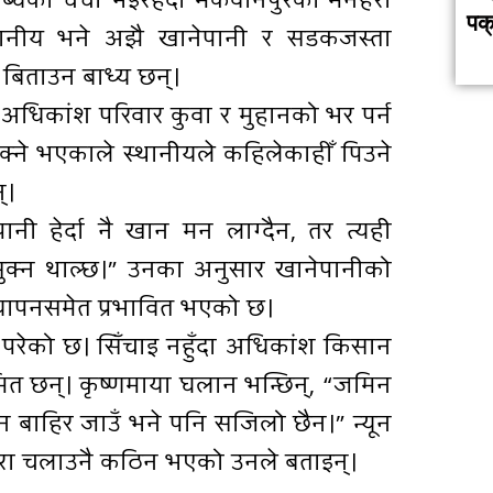
धिको चर्चा भइरहँदा मकवानपुरको मनहरी
पक
स्थानीय भने अझै खानेपानी र सडकजस्ता
िताउन बाध्य छन्।
धिकांश परिवार कुवा र मुहानको भर पर्न
क्ने भएकाले स्थानीयले कहिलेकाहीँ पिउने
्।
पानी हेर्दा नै खान मन लाग्दैन, तर त्यही
सुक्न थाल्छ।” उनका अनुसार खानेपानीको
ापनसमेत प्रभावित भएको छ।
परेको छ। सिँचाइ नहुँदा अधिकांश किसान
ित छन्। कृष्णमाया घलान भन्छिन्, “जमिन
्न बाहिर जाउँ भने पनि सजिलो छैन।” न्यून
ारा चलाउनै कठिन भएको उनले बताइन्।