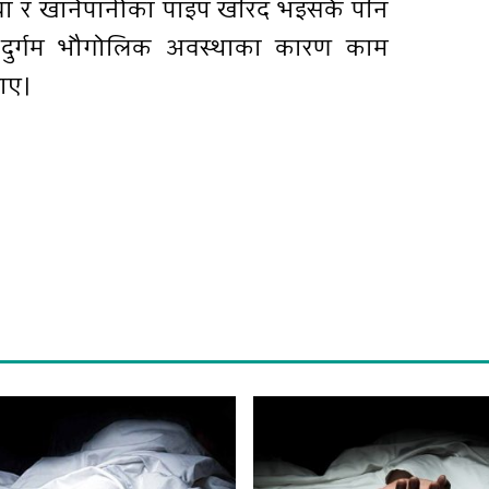
रिया र खानेपानीका पाइप खरिद भइसके पनि
 दुर्गम भौगोलिक अवस्थाका कारण काम
ाए।