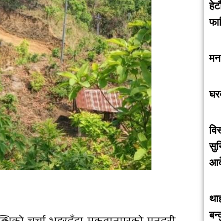
हेट
फा
मन
घर
विस
सुन
आद
था
बन