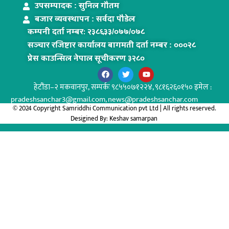
उपसम्पादक : सुनिल गौतम
बजार व्यवस्थापन : सर्वदा पौडेल
कम्पनी दर्ता नम्बरः २३८६३३/०७७/०७८
सञ्चार रजिष्टार कार्यालय बागमती दर्ता नम्बर : ०००२८
प्रेस काउन्सिल नेपाल सूचीकरण ३२८०
हेटौंडा–२ मकवानपुर,
सम्पर्कः ९८५५०७१२२४, ९८१६२६०१५० इमेल :
pradeshsanchar3@gmail.com, news@pradeshsanchar.com
© 2024 Copyright Samriddhi Communication pvt Ltd | All rights reserved.
Desigined By:
Keshav samarpan