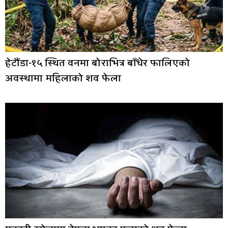
हेटौंडा-१५ स्थित वनमा बोराभित्र बाँधेर फालिएको
अवस्थामा महिलाको शव फेला