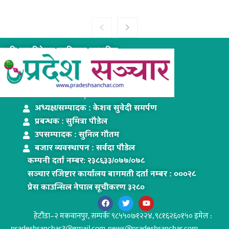
समृद्धि कम्युनिकेशन प्रालिद्धारा सञ्चालित
www.pradeshsanchar.com
अध्यक्ष/सम्पादक : केशव सुवेदी समर्पण
प्रबन्धक : सुमित्रा पौडेल
उपसम्पादक : सुनिल गौतम
बजार व्यवस्थापन : सर्वदा पौडेल
कम्पनी दर्ता नम्बरः २३८६३३/०७७/०७८
सञ्चार रजिष्टार कार्यालय बागमती दर्ता नम्बर : ०००२८
प्रेस काउन्सिल नेपाल सूचीकरण ३२८०
हेटौंडा–२ मकवानपुर,
सम्पर्कः ९८५५०७१२२४, ९८१६२६०१५० इमेल :
pradeshsanchar3@gmail.com, news@pradeshsanchar.com